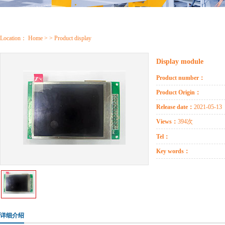
Location：
Home
> > Product display
Display module
Product number：
Product Origin：
Release date：
2021-05-13
Views：
394次
Tel：
Key words：
详细介绍