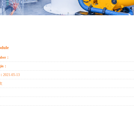
odule
mber：
igin：
e：
2021-05-13
8次
：