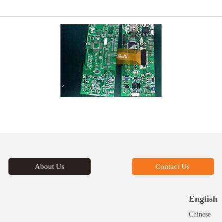
About Us
Contact Us
English
Chinese