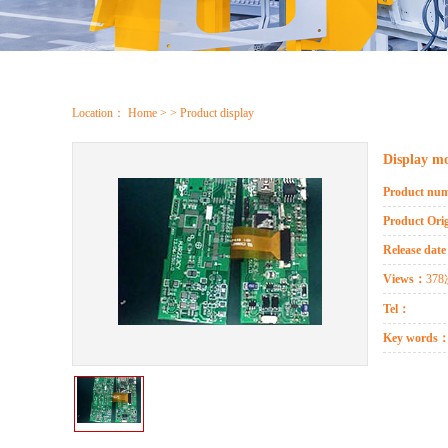
Location：
Home
> > Product display
Display m
Product nu
Product Or
Release dat
Views：
37
Tel：
Key words