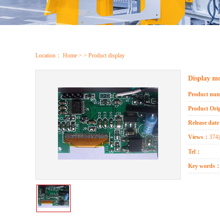
Location：
Home
> > Product display
Display m
Product nu
Product Or
Release dat
Views：
37
Tel：
Key words