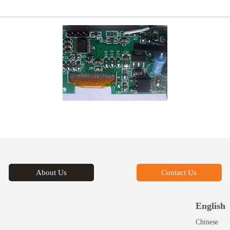
About Us
Contact Us
English
Chinese