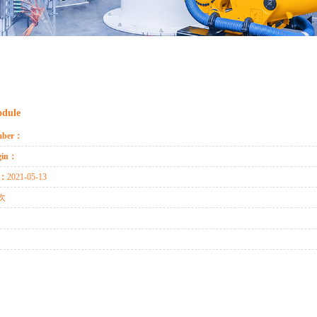
odule
mber：
igin：
e：
2021-05-13
4次
：